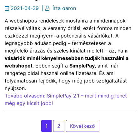
2021-04-29
|
Írta
oaron
A webshopos rendelések mostanra a mindennapok
részeivé váltak, a verseny óriási, ezért fontos minden
eszközzel megnyerni a potenciális vásárlókat. A
legnagyobb aduász pedig – természetesen a
megfelelő árazás és széles kínálat mellett – az, ha
a
vásárlók minél kényelmesebben tudják használni a
webshopot
. Ebben segít a
SimplePay
, amit már
rengeteg oldal használ online fizetésre. És ami
folyamatosan fejlődik, hogy még jobb szolgáltatást
nyújtson.
Tovább olvasom: SimplePay 2.1 – mert mindig lehet
még egy kicsit jobb!
Bejegyzések
1
2
Következő
lapozása