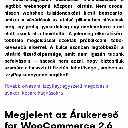
legtöbb webshopnál központi kérdés. Nem csoda,
hiszen webshop tulajdonosként kicsit bosszantó,
amikor a vásárlások az utolsó pillanatban hiúsulnak
meg, így pedig gyakorlatilag egy centiméterre a cél
előtt esünk el a bevételtől. A jelenség elkerülésére
többféle megoldással szoktak próbálkozni, több-
kevesebb sikerrel. A kulcs azonban legtöbbször a
vásárló fizetőképessége, amit nem igazán tudunk
befolyásolni – hacsak nem azzal, hogy biztosítjuk
számára a halasztott fizetési lehetőséget, amiben az
IzzyPay könnyedén segíthet!
Tovább olvasom: IzzyPay: egyszerű megoldás a
gyakori kosárelhagyásokra
Megjelent az Árukereső
for WooCommerce 2.6