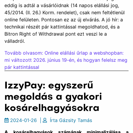
eddig is adtál a vásárlóidnak (14 napos elállási jog,
45/2014. (II. 26.) Korm. rendelet), csak nem feltétlenül
online felületen. Pontosan ez az új elvárás. A jó hír: a
technikai részét pár kattintással megoldhatod, és a
Bitron Right of Withdrawal pont ezt veszi le a
válladról.
Tovább olvasom: Online elállási űrlap a webshopban:
mi változott 2026. június 19-én, és hogyan felelsz meg
pár kattintással
IzzyPay: egyszerű
megoldás a gyakori
kosárelhagyásokra
2024-01-26
|
Írta
Gázsity Tamás
A kosárelhagyások számának minimalizálása a