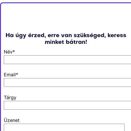
Ha úgy érzed, erre van szükséged, keress
minket bátran!
Név*
Email*
Tárgy
Üzenet