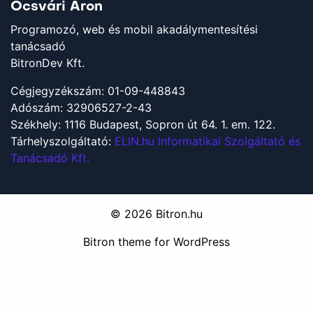
Ócsvári Áron
Programozó, web és mobil akadálymentesítési
tanácsadó
BitronDev Kft.
Cégjegyzékszám: 01-09-448843
Adószám: 32906527-2-43
Székhely: 1116 Budapest, Sopron út 64. 1. em. 122.
Tárhelyszolgáltató:
ELIN.hu Informatikai Szolgáltató és
Tanácsadó Kft.
© 2026
Bitron.hu
Bitron
theme for WordPress