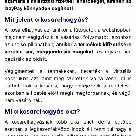
számára a halasztott fizetési lehetőséget, amiben az
IzzyPay könnyedén segíthet!
Mit jelent a kosárelhagyás?
A kosárelhagyás az, amikor a látogatók a webshopban
majdnem végigviszik a vásárlási folyamatot, azonban
az utolsó pillanatban,
amikor a termékek kifizetésére
kerülne sor, meggondolják magukat
, és egyszerűen
bezárják az oldalt.
Végigmentek a termékeken, betették a virtuális
kosarukba azt, amit meg szerettek volna venni, rá is
kattintottak a kosárra, hogy befejezzék a rendelést,
azonban a fizetés előtt mégis megtorpannak, és végül
nem vásárolnak.
Mi a kosárelhagyás oka?
A kosárelhagyásnak több oka lehet, de a legtöbb
esetben a legkézenfekvőbb indok áll fenn: túl nagy a