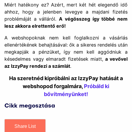
Miért hatékony ez? Azért, mert két hét elegendő idő
ahhoz, hogy a jelenben levegye a majdani fizetés
problémáját a válláról.
A végösszeg így többé nem
lesz akkora elrettentő erő!
A webshopoknak nem kell foglalkozni a vásárlás
ellenértékének behajtásával: ők a sikeres rendelés után
megkapják a pénzüket
,
így nem kell aggódniuk a
késedelmes vagy elmaradt fizetések miatt,
a vevővel
az IzzyPay rendezi a számlát
.
Ha szeretnéd kipróbálni az IzzyPay hatását a
webshopod forgalmára,
Próbáld ki
bővítményünket!
Cikk megosztása
Share List