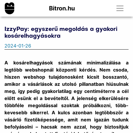
Bitron.hu
IzzyPay: egyszerű megoldás a gyakori
kosárelhagyásokra
2024-01-26
A kosárelhagyások számának minimalizálása a
legtöbb webshopnál központi kérdés. Nem csoda,
hiszen webshop tulajdonosként kicsit bosszantó,
amikor a vásárlások az utolsó pillanatban hiúsulnak
meg, így pedig gyakorlatilag egy centiméterre a cél
előtt esünk el a bevételtől. A jelenség elkerülésére
többféle megoldással szoktak próbálkozni, több-
kevesebb sikerrel. A kulcs azonban legtöbbször a
vásárló fizetőképessége, amit nem igazán tudunk
befolyásolni – hacsak nem azzal, hogy biztosítjuk