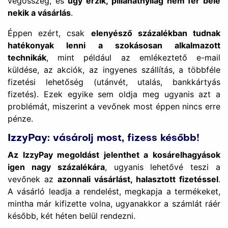
végösszeg, és
úgy érzik, pillanatnyilag nem fér bele
nekik a vásárlás
.
Éppen ezért, csak
elenyésző százalékban tudnak
hatékonyak lenni a szokásosan alkalmazott
technikák
, mint például az emlékeztető e-mail
küldése, az akciók, az ingyenes szállítás, a többféle
fizetési lehetőség (utánvét, utalás, bankkártyás
fizetés). Ezek egyike sem oldja meg ugyanis azt a
problémát, miszerint a vevőnek most éppen nincs erre
pénze.
IzzyPay: vásárolj most, fizess később!
Az IzzyPay megoldást jelenthet a kosárelhagyások
igen nagy százalékára
, ugyanis lehetővé teszi a
vevőnek az
azonnali vásárlást, halasztott fizetéssel
.
A vásárló leadja a rendelést, megkapja a termékeket,
mintha már kifizette volna, ugyanakkor a számlát ráér
később, két héten belül rendezni.