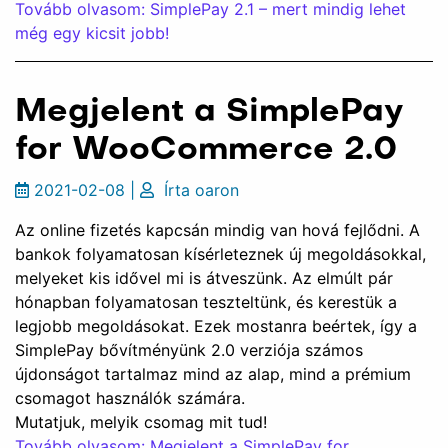
Tovább olvasom: SimplePay 2.1 – mert mindig lehet
még egy kicsit jobb!
Megjelent a SimplePay
for WooCommerce 2.0
2021-02-08
|
Írta
oaron
Az online fizetés kapcsán mindig van hová fejlődni. A
bankok folyamatosan kísérleteznek új megoldásokkal,
melyeket kis idővel mi is átveszünk. Az elmúlt pár
hónapban folyamatosan teszteltünk, és kerestük a
legjobb megoldásokat. Ezek mostanra beértek, így a
SimplePay bővítményünk 2.0 verziója számos
újdonságot tartalmaz mind az alap, mind a prémium
csomagot használók számára.
Mutatjuk, melyik csomag mit tud!
Tovább olvasom: Megjelent a SimplePay for