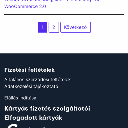
WooCommerce 2.0
Bejegyzések
1
2
Következő
lapozása
Fizetési feltételek
Általános szerződési feltételek
Adatkezelési tájékoztató
Elállás indítása
Kártyás fizetés szolgáltatói
Elfogadott kártyák