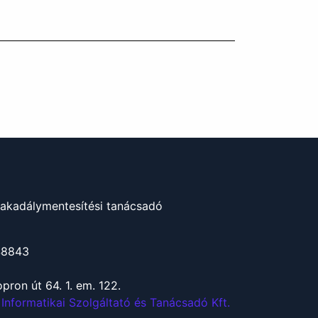
akadálymentesítési tanácsadó
48843
pron út 64. 1. em. 122.
 Informatikai Szolgáltató és Tanácsadó Kft.