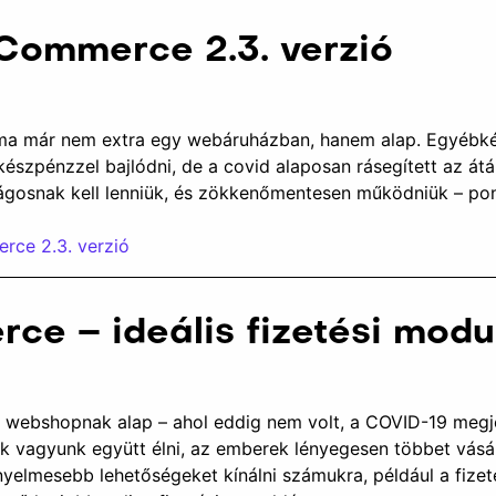
Commerce 2.3. verzió
 ma már nem extra egy webáruházban, hanem alap. Egyébkén
zpénzzel bajlódni, de a covid alaposan rásegített az átál
ágosnak kell lenniük, és zökkenőmentesen működniük – p
ce 2.3. verzió
e – ideális fizetési mod
 webshopnak alap – ahol eddig nem volt, a COVID-19 megje
ek vagyunk együtt élni, az emberek lényegesen többet vásá
lmesebb lehetőségeket kínálni számukra, például a fizeté