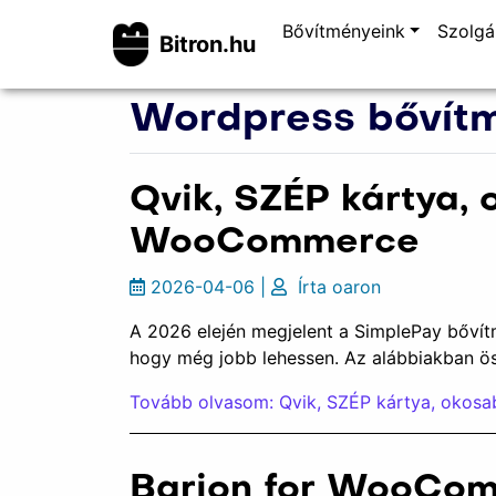
Bővítményeink
Szolgá
Bitron.hu
Wordpress bővít
Qvik, SZÉP kártya, 
WooCommerce
2026-04-06
|
Írta
oaron
A 2026 elején megjelent a SimplePay bővít
hogy még jobb lehessen. Az alábbiakban öss
Tovább olvasom: Qvik, SZÉP kártya, okosa
Barion for WooComm