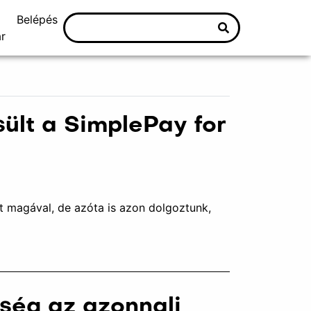
Belépés
r
sült a SimplePay for
t magával, de azóta is azon dolgoztunk,
ség az azonnali