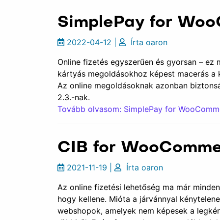
SimplePay for Woo
2022-04-12
|
Írta
oaron
Online fizetés egyszerűen és gyorsan – ez
kártyás megoldásokhoz képest macerás a kés
Az online megoldásoknak azonban biztons
2.3.-nak.
Tovább olvasom: SimplePay for WooCommer
CIB for WooCommerc
2021-11-19
|
Írta
oaron
Az online fizetési lehetőség ma már minden
hogy kellene. Mióta a járvánnyal kénytelen
webshopok, amelyek nem képesek a legkénye