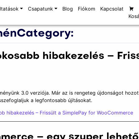
ltatások
Csapatunk
Blog
Fiókom
Kapcsolat
Kosá
ménCategory:
okosabb hibakezelés – Fris
ményünk 3.0 verziója. Már az is rengeteg újdonságot hozot
zefoglaljuk a legfontosabb újításokat.
bb hibakezelés – Frissült a SimplePay for WooCommerce
erce – egy szuper lehető