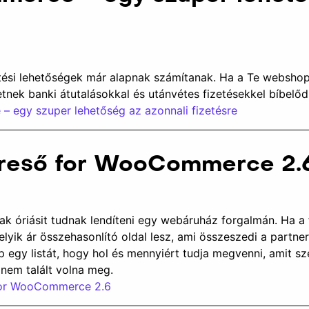
etési lehetőségek már alapnak számítanak. Ha a Te webshop
ek banki átutalásokkal és utánvétes fizetésekkel bíbelőd
 egy szuper lehetőség az azonnali fizetésre
ereső for WooCommerce 2.
lak óriásit tudnak lendíteni egy webáruház forgalmán. Ha a
elyik ár összehasonlító oldal lesz, ami összeszedi a partner
 egy listát, hogy hol és mennyiért tudja megvenni, amit sz
 nem talált volna meg.
for WooCommerce 2.6