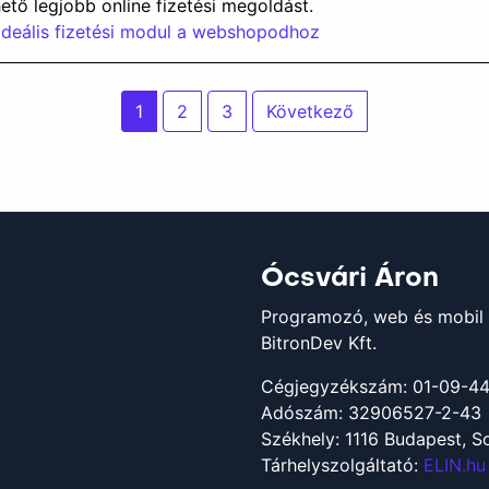
hető legjobb online fizetési megoldást.
deális fizetési modul a webshopodhoz
Bejegyzések
1
2
3
Következő
lapozása
Ócsvári Áron
Programozó, web és mobil 
BitronDev Kft.
Cégjegyzékszám: 01-09-4
Adószám: 32906527-2-43
Székhely: 1116 Budapest, So
Tárhelyszolgáltató:
ELIN.hu