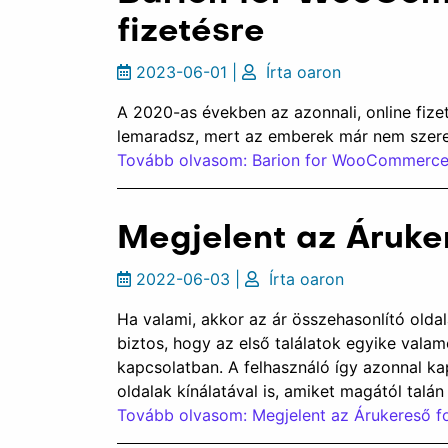
fizetésre
2023-06-01
|
Írta
oaron
A 2020-as években az azonnali, online fiz
lemaradsz, mert az emberek már nem szeretn
Tovább olvasom: Barion for WooCommerce –
Megjelent az Áruk
2022-06-03
|
Írta
oaron
Ha valami, akkor az ár összehasonlító olda
biztos, hogy az első találatok egyike valam
kapcsolatban. A felhasználó így azonnal kap
oldalak kínálatával is, amiket magától talán
Tovább olvasom: Megjelent az Árukereső 