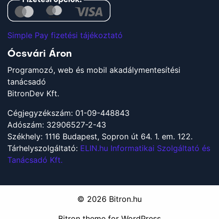
Simple Pay fizetési tájékoztató
Ócsvári Áron
Programozó, web és mobil akadálymentesítési
tanácsadó
BitronDev Kft.
Cégjegyzékszám: 01-09-448843
Adószám: 32906527-2-43
Székhely: 1116 Budapest, Sopron út 64. 1. em. 122.
Tárhelyszolgáltató:
ELIN.hu Informatikai Szolgáltató és
Tanácsadó Kft.
© 2026
Bitron.hu
Bitron
theme for WordPress