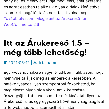
hogy hol és mennyiért tudja megvenni, amit szeretne –
és adott esetben találkozik olyan oldalak kínálatával
is, amiket magától talán nem talált volna meg.
Tovább olvasom: Megjelent az Árukereső for
WooCommerce 2.6
Itt az Árukereső 1.5 –
még több lehetőség!
2021-05-12
|
Írta
oaron
Egy webshop sikere nagymértékben múlik azon, hogy
mennyire találják meg az emberek a keresőben. A
hatékonyságot ilyen szempontból fokozhatod, ha
megjelensz olyan oldalakon, amik keresésre
összegyűjtik több webshop termékkínálatát. Ilyen az
Árukereső is, és egy egyszerű bővítmény segítségével
a Te webshopod is szerepelhet a listán!