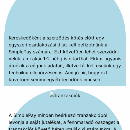
Kereskedőként a szerződés kötés előtt egy
egyszeri csatlakozási díjat kell befizetnünk a
SimplePay számára. Ezt követően lehet szerződni
velük, ami akár 1-2 hétig is eltarthat. Ekkor ugyanis
átnézik a cégünk adatait, illetve túl kell esnünk egy
technikai ellenőrzésen is. Ami jó hír, hogy ezt
követően semmi egyéb teendőnk nincsen.
A SimplePay minden beérkező tranzakcióból
levonja a saját jutalékát, a fennmaradó összeget a
tranzakciót követő héten utalják ki számunkra. A
jutalékokhoz tartozó kondíciós lista az alábbi
linken érhető el:
SimplePay kondíciós lista