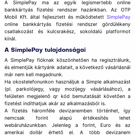
A SimplePay ma az egyik legismertebb online
bankkártyás fizetési rendszer hazánkban. Az OTP
Mobil Kft. által fejlesztett és működtetett
SimplePay
online bankkártyás fizetési rendszer gördülékeny
csatlakozást és kulcsrakész, sokoldalú platformot
kínál.
A SimplePay tulajdonságai
A SimplePay fióknak köszönhetően ha regisztrálunk,
és elmentjük kártyánk adatait, a következő vásárlásnál
már nem kell megadnunk.
Ha okostelefonunkon használjuk a Simple alkalmazást
(pl. parkolójegy, vagy mozijegy vásárlásához), a
felületen megjelenő qr kód bemutatását követően a
fizetést indíthatjuk akár az alkalmazásból is.
A fizetés háromféle devizanemben történhet, így
nemcsak forint alapú értékesítés lehet
webáruházunkban. Jelenleg a forint, Euro és az
amerikai dollár érhető el. A több devizanem