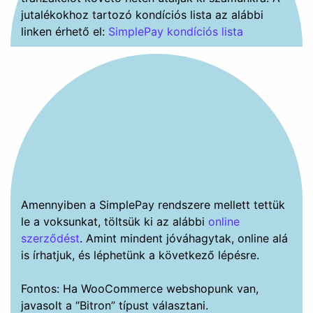
Amennyiben a SimplePay rendszere mellett tettük
le a voksunkat, töltsük ki az alábbi
online
szerződést
. Amint mindent jóváhagytak, online alá
is írhatjuk, és léphetünk a következő lépésre.
Fontos: Ha WooCommerce webshopunk van,
javasolt a “Bitron” típust választani.
Mit tud a SimplePay for WooCommerce
bővítmény?
Az általunk fejlesztett bővítmény összeköttetést
biztosít a WooCommerce webáruház és a SimplePay
rendszere között. Amikor a vásárló elindít egy
rendelést, a bővítményünk átadja a SimplePay
rendszerének a termékadatokat, illetve a rendelés
összegét, és átirányítja a vásárlót a SimplePay
felületére. A fizetés végeztével fogadja a banktól