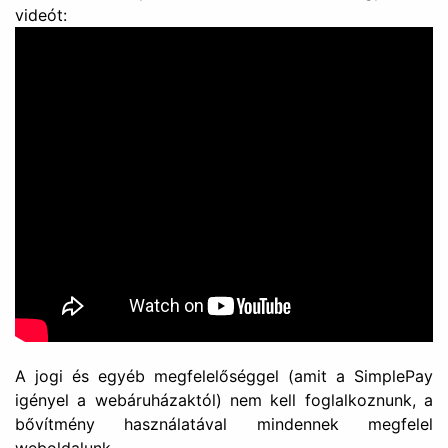
A jogi és egyéb megfelelőséggel (amit a SimplePay
igényel a webáruházaktól) nem kell foglalkoznunk, a
bővítmény használatával mindennek megfelel
weboldalunk.
Ahogy a Simple felülete, úgy a bővítmény is több
nyelven használható.
Van lehetőségünk ismétlődő fizetésre is (pl. havi
előfizetés esetén lehet rá szükségünk). Ezt egy plusz
WooCommerce kiegészítő segítségével, a
WooCommerce subscriptions bővítménnyel együtt
lehet megvalósítani.
Ha egy rendelés teljes, vagy részösszegét szeretnénk
visszatéríteni, ez automatikusan megtörténik. Nincs