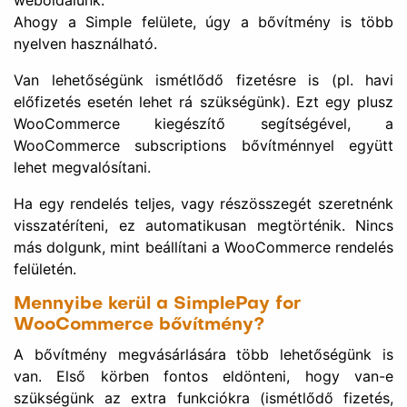
más dolgunk, mint beállítani a WooCommerce rendelés
felületén.
Mennyibe kerül a SimplePay for
WooCommerce bővítmény?
A bővítmény megvásárlására több lehetőségünk is
van. Első körben fontos eldönteni, hogy van-e
szükségünk az extra funkciókra (ismétlődő fizetés,
upsel biztosítása). Ha nem, akkor elég lehet az alap
bővítmény. Amennyiben mindent szeretnénk, válasszuk
a prémium lehetőséget!
Mindkét csomag esetén jár a folyamatos frissítés,
illetve a technikai ügyfélszolgálat!
A csomagokról részletes információt találunk a
SimplePay for wooCommerce
termék oldalán.
Cikk megosztása