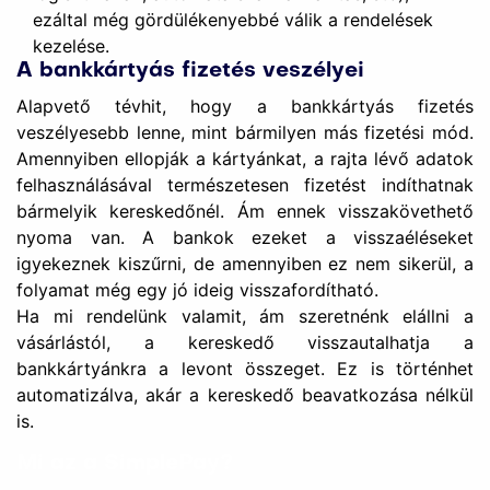
ezáltal még gördülékenyebbé válik a rendelések
kezelése.
A bankkártyás fizetés veszélyei
Alapvető tévhit, hogy a bankkártyás fizetés
veszélyesebb lenne, mint bármilyen más fizetési mód.
Amennyiben ellopják a kártyánkat, a rajta lévő adatok
felhasználásával természetesen fizetést indíthatnak
bármelyik kereskedőnél. Ám ennek visszakövethető
nyoma van. A bankok ezeket a visszaéléseket
igyekeznek kiszűrni, de amennyiben ez nem sikerül, a
folyamat még egy jó ideig visszafordítható.
Ha mi rendelünk valamit, ám szeretnénk elállni a
vásárlástól, a kereskedő visszautalhatja a
bankkártyánkra a levont összeget. Ez is történhet
automatizálva, akár a kereskedő beavatkozása nélkül
is.
Mi az a SimplePay?