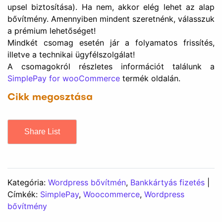
Share List
Kategória:
Wordpress bővítmén
,
Bankkártyás fizetés
|
Címkék:
SimplePay
,
Woocommerce
,
Wordpress
bővítmény
Szerző:
oaron
Ócsvári Áron évek óta foglalkozik
webes fejlesztéssel. Egyedi WordPress
bővítményeket készít a kkv szektornak.
További bejegyzések tőle
oaron
Előző bejegyzés
Következő bejegyzés