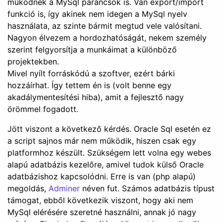
működnek a MySql parancsok is. Van export/import
funkció is, így akinek nem idegen a MySql nyelv
használata, az szinte bármit megtud vele valósítani.
Nagyon élvezem a hordozhatóságát, nekem személy
szerint felgyorsítja a munkáimat a különböző
projektekben.
Mivel nyílt forráskódú a szoftver, ezért bárki
hozzáírhat. Így tettem én is (volt benne egy
akadálymentesítési hiba), amit a fejlesztő nagy
örömmel fogadott.
Jött viszont a következő kérdés. Oracle Sql esetén ez
a script sajnos már nem működik, hiszen csak egy
platformhoz készült. Szükségem lett volna egy webes
alapú adatbázis kezelőre, amivel tudok külső Oracle
adatbázishoz kapcsolódni. Erre is van (php alapú)
megoldás,
Adminer
néven fut. Számos adatbázis típust
támogat, ebből következik viszont, hogy aki nem
MySql elérésére szeretné használni, annak jó nagy