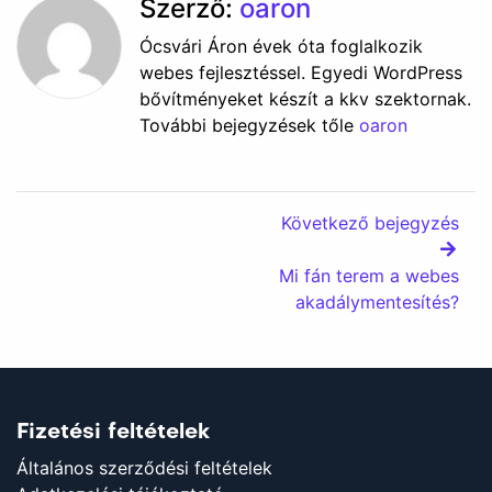
Szerző:
oaron
Ócsvári Áron évek óta foglalkozik
webes fejlesztéssel. Egyedi WordPress
bővítményeket készít a kkv szektornak.
További bejegyzések tőle
oaron
Következő bejegyzés
Mi fán terem a webes
akadálymentesítés?
Fizetési feltételek
Általános szerződési feltételek