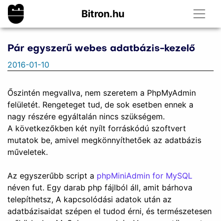
Bitron.hu
Pár egyszerű webes adatbázis-kezelő
2016-01-10
Őszintén megvallva, nem szeretem a PhpMyAdmin
felületét. Rengeteget tud, de sok esetben ennek a
nagy részére egyáltalán nincs szükségem.
A következőkben két nyílt forráskódú szoftvert
mutatok be, amivel megkönnyíthetőek az adatbázis
műveletek.
Az egyszerűbb script a
phpMiniAdmin for MySQL
néven fut. Egy darab php fájlból áll, amit bárhova
telepíthetsz, A kapcsolódási adatok után az
adatbázisaidat szépen el tudod érni, és természetesen