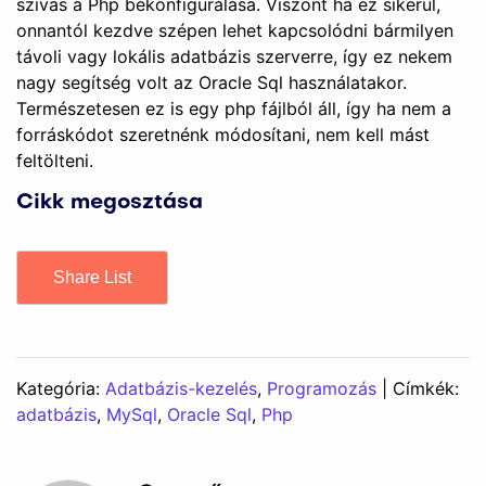
szívás a Php bekonfigurálása. Viszont ha ez sikerül,
onnantól kezdve szépen lehet kapcsolódni bármilyen
távoli vagy lokális adatbázis szerverre, így ez nekem
nagy segítség volt az Oracle Sql használatakor.
Természetesen ez is egy php fájlból áll, így ha nem a
forráskódot szeretnénk módosítani, nem kell mást
feltölteni.
Cikk megosztása
Share List
Kategória:
Adatbázis-kezelés
,
Programozás
| Címkék:
adatbázis
,
MySql
,
Oracle Sql
,
Php