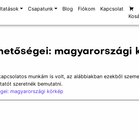
ltatások
Csapatunk
Blog
Fiókom
Kapcsolat
Kosá
ehetőségei: magyarországi 
l kapcsolatos munkám is volt, az alábbiakban ezekből szem
tatót szeretnék bemutatni.
égei: magyarországi körkép