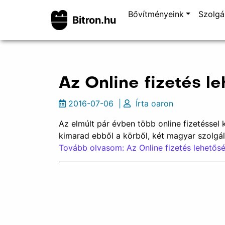
Bővítményeink
Szolgá
Bitron.hu
Az Online fizetés l
2016-07-06
|
Írta
oaron
Az elmúlt pár évben több online fizetésse
kimarad ebből a körből, két magyar szolgál
Tovább olvasom: Az Online fizetés lehetős