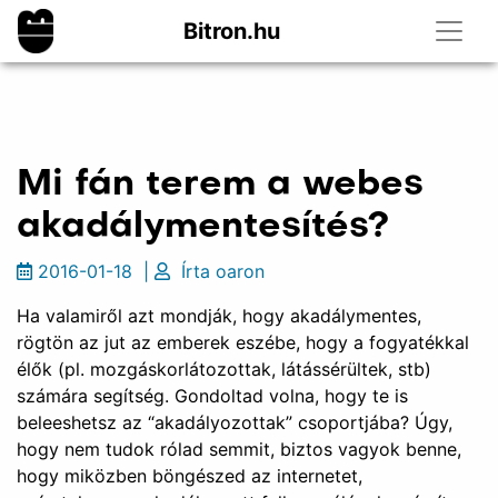
Bitron.hu
Mi fán terem a webes
akadálymentesítés?
2016-01-18
|
Írta
oaron
Ha valamiről azt mondják, hogy akadálymentes,
rögtön az jut az emberek eszébe, hogy a fogyatékkal
élők (pl. mozgáskorlátozottak, látássérültek, stb)
számára segítség. Gondoltad volna, hogy te is
beleeshetsz az “akadályozottak” csoportjába? Úgy,
hogy nem tudok rólad semmit, biztos vagyok benne,
hogy miközben böngészed az internetet,