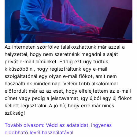
Az interneten szörfölve találkozhattunk már azzal a
helyzettel, hogy nem szeretnénk megadni a saját
privát e-mail címünket. Eddig ezt úgy tudtuk
kiküszöbölni, hogy regisztráltunk egy e-mail
szolgáltatónál egy olyan e-mail fiókot, amit nem
használtunk minden nap. Velem több alkalommal
előfordult már az az eset, hogy elfelejtettem az e-mail
címet vagy pedig a jelszavamat, így újból egy új fiókot
kellett regisztrálni. A jó hír, hogy erre már nincs
szükség!
Tovább olvasom: Védd az adataidat, ingyenes
eldobható levél használatával