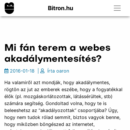
Bitron.hu
Mi fán terem a webes
akadálymentesítés?
2016-01-18
|
Írta
oaron
Ha valamiről azt mondják, hogy akadálymentes,
rögtön az jut az emberek eszébe, hogy a fogyatékkal
élők (pl. mozgáskorlátozottak, látássérültek, stb)
számára segítség. Gondoltad volna, hogy te is
beleeshetsz az “akadályozottak” csoportjába? Úgy,
hogy nem tudok rólad semmit, biztos vagyok benne,
hogy miközben böngészed az internetet,