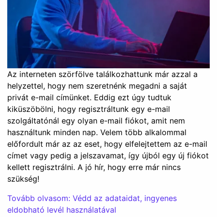
Az interneten szörfölve találkozhattunk már azzal a
helyzettel, hogy nem szeretnénk megadni a saját
privát e-mail címünket. Eddig ezt úgy tudtuk
kiküszöbölni, hogy regisztráltunk egy e-mail
szolgáltatónál egy olyan e-mail fiókot, amit nem
használtunk minden nap. Velem több alkalommal
előfordult már az az eset, hogy elfelejtettem az e-mail
címet vagy pedig a jelszavamat, így újból egy új fiókot
kellett regisztrálni. A jó hír, hogy erre már nincs
szükség!
Tovább olvasom: Védd az adataidat, ingyenes
eldobható levél használatával