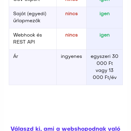
Saját (egyedi)
nincs
igen
űrlapmezők
Webhook és
nincs
igen
REST API
Ár
ingyenes
egyszeri 30
000 Ft
vagy 13
000 Ft/év
Válaszd ki, ami a webshopodnak való