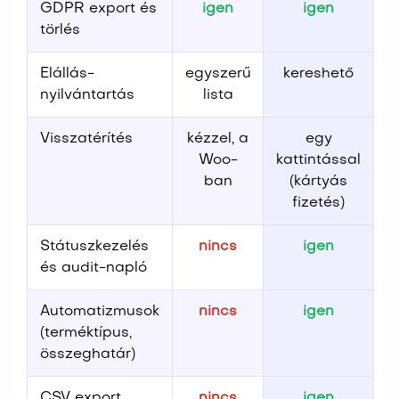
GDPR export és
igen
igen
törlés
Elállás-
egyszerű
kereshető
nyilvántartás
lista
Visszatérítés
kézzel, a
egy
Woo-
kattintással
ban
(kártyás
fizetés)
Státuszkezelés
nincs
igen
és audit-napló
Automatizmusok
nincs
igen
(terméktípus,
összeghatár)
CSV export
nincs
igen