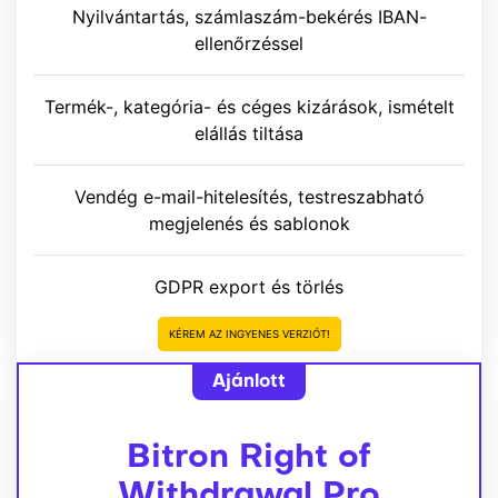
Nyilvántartás, számlaszám-bekérés IBAN-
ellenőrzéssel
Termék-, kategória- és céges kizárások, ismételt
elállás tiltása
Vendég e-mail-hitelesítés, testreszabható
megjelenés és sablonok
GDPR export és törlés
KÉREM AZ INGYENES VERZIÓT!
Ajánlott
Bitron Right of
Withdrawal Pro