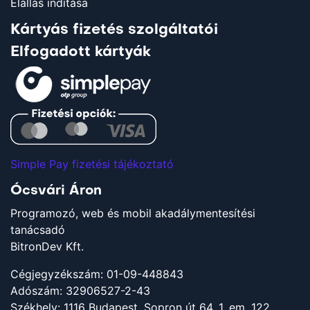
Elállás indítása
Kártyás fizetés szolgáltatói
Elfogadott kártyák
Simple Pay fizetési tájékoztató
Ócsvári Áron
Programozó, web és mobil akadálymentesítési
tanácsadó
BitronDev Kft.
Cégjegyzékszám: 01-09-448843
Adószám: 32906527-2-43
Székhely: 1116 Budapest, Sopron út 64. 1. em. 122.