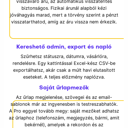
visszaváró áru, az automatikus visszatérítés
biztonságos. Fizikai árunál alapból kézi
jóváhagyás marad, mert a törvény szerint a pénzt
visszatarthatod, amíg az áru vissza nem érkezik.
Kereshető admin, export és napló
Szűrhetsz státuszra, dátumra, vásárlóra,
rendelésre. Egy kattintással Excel-kész CSV-be
exportálhatsz, akár csak a múlt havi elutasított
eseteket. A teljes előzmény naplózva.
Saját űrlapmezők
Az űrlap megjelenése, szövegei és az email-
sablonok már az ingyenesben is testreszabhatók.
A Pro eggyel tovább megy: saját mezőket adhatsz
az űrlaphoz (telefonszám, megjegyzés, bármi, amit
bekérnél), amelyek a rekordon és az