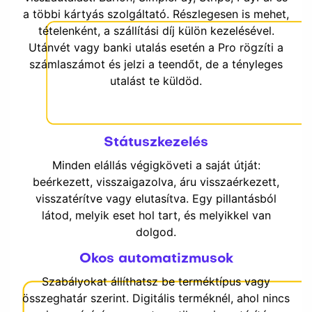
a többi kártyás szolgáltató. Részlegesen is mehet,
tételenként, a szállítási díj külön kezelésével.
Utánvét vagy banki utalás esetén a Pro rögzíti a
számlaszámot és jelzi a teendőt, de a tényleges
utalást te küldöd.
Státuszkezelés
Minden elállás végigköveti a saját útját:
beérkezett, visszaigazolva, áru visszaérkezett,
visszatérítve vagy elutasítva. Egy pillantásból
látod, melyik eset hol tart, és melyikkel van
dolgod.
Okos automatizmusok
Szabályokat állíthatsz be terméktípus vagy
összeghatár szerint. Digitális terméknél, ahol nincs