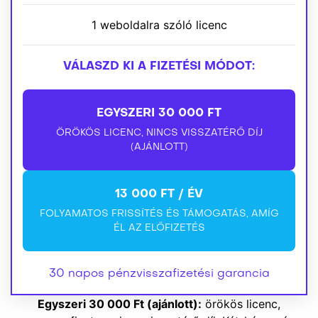
1 weboldalra szóló licenc
VÁLASZD KI A FIZETÉSI MÓDOT:
EGYSZERI 30 000 FT
ÖRÖKÖS LICENC, NINCS VISSZATÉRŐ DÍJ
(AJÁNLOTT)
13 000 FT / ÉV
FOLYAMATOS FRISSÍTÉS ÉS TÁMOGATÁS, AMÍG
ÉL AZ ELŐFIZETÉS
30 napos pénzvisszafizetési garancia
Egyszeri 30 000 Ft (ajánlott):
örökös licenc,