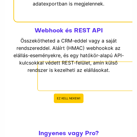
adatexportban is megjelennek.
Webhook és REST API
Összekötheted a CRM-eddel vagy a saját
rendszereddel. Aláírt (HMAC) webhookok az
elállás-eseményekre, és egy hatókör-alapú API-
kulcsokkal védett REST-felület, amin külső
rendszer is kezelheti az elállásokat.
EZ KELL NEKEM!
Ingyenes vagy Pro?