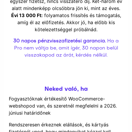
egyszer fizetsz, nincs visszatérő díj. Két-három év
alatt mindenképp olcsóbbra jön ki, mint az éves.
Évi 13 000 Ft:
folyamatos frissítés és támogatás,
amíg él az előfizetés. Akkor jó, ha előbb kis
kötelezettséggel próbálnád.
30 napos pénzvisszafizetési garancia.
Ha a
Pro nem váltja be, amit ígér, 30 napon belül
visszakapod az árát, kérdés nélkül.
Neked való, ha
Fogyasztóknak értékesítő WooCommerce-
webshopod van, és szeretnél megfelelni a 2026.
júniusi határidőnek
Rendszeresen érkeznek elállások, és kártyás
fizetésnél unod, hogy mindegyiket kézzel kell