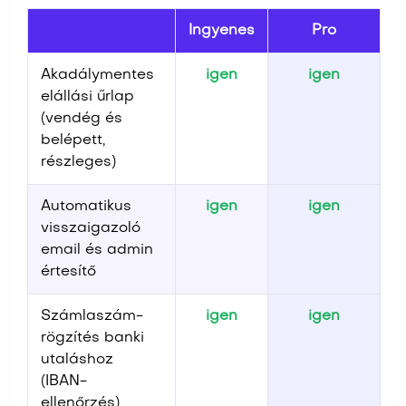
Ingyenes
Pro
Akadálymentes
igen
igen
elállási űrlap
(vendég és
belépett,
részleges)
Automatikus
igen
igen
visszaigazoló
email és admin
értesítő
Számlaszám-
igen
igen
rögzítés banki
utaláshoz
(IBAN-
ellenőrzés)